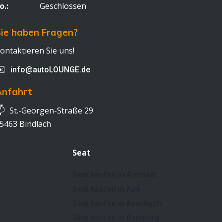
o.:
Geschlossen
ie haben Fragen?
ontaktieren Sie uns!
✉️
info@autoLOUNGE.de
Anfahrt

St.-Georgen-Straße 29
5463 Bindlach
Seat
Seat kaufen in Arnstadt
Seat kaufen in Aue
Seat kaufen in Auerbach
Seat kaufen in Bamberg