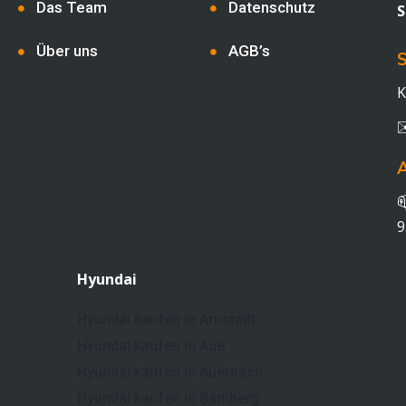
Das Team
Datenschutz
S
Über uns
AGB’s
S
K

9
Hyundai
Hyundai kaufen in Arnstadt
Hyundai kaufen in Aue
Hyundai kaufen in Auerbach
Hyundai kaufen in Bamberg