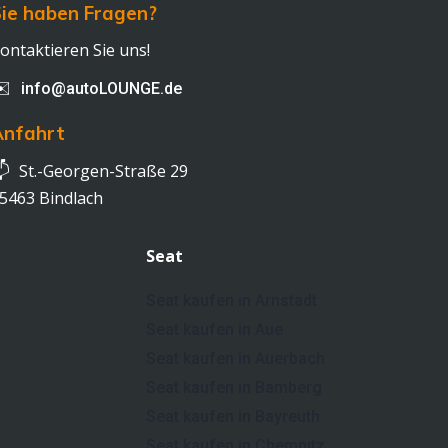
ie haben Fragen?
ontaktieren Sie uns!
✉️
info@autoLOUNGE.de
Anfahrt

St.-Georgen-Straße 29
5463 Bindlach
Seat
Seat kaufen in Arnstadt
Seat kaufen in Aue
Seat kaufen in Auerbach
Seat kaufen in Bamberg
Seat kaufen in Bayreuth
Seat kaufen in Chemnitz