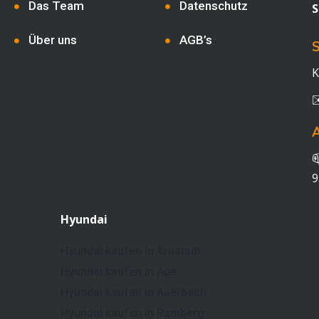
Das Team
Datenschutz
S
Über uns
AGB’s
S
K

9
Hyundai
Hyundai kaufen in Arnstadt
Hyundai kaufen in Aue
Hyundai kaufen in Auerbach
Hyundai kaufen in Bamberg