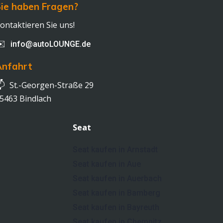
ie haben Fragen?
ontaktieren Sie uns!
✉️
info@autoLOUNGE.de
Anfahrt

St.-Georgen-Straße 29
5463 Bindlach
Seat
Seat kaufen in Arnstadt
Seat kaufen in Aue
Seat kaufen in Auerbach
Seat kaufen in Bamberg
Seat kaufen in Bayreuth
Seat kaufen in Chemnitz