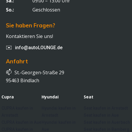
Sa.:
09:00 – 13:00 Uhr
So.:
Geschlossen
Sie haben Fragen?
Kontaktieren Sie uns!
✉️
info@autoLOUNGE.de
Anfahrt
📫
St.-Georgen-Straße 29
95463 Bindlach
Cupra
Hyundai
Seat
CUPRA kaufen in
Hyundai kaufen in
Seat kaufen in Arnstadt
Arnstadt
Arnstadt
Seat kaufen in Aue
CUPRA kaufen in Aue
Hyundai kaufen in
Seat kaufen in Auerbach
CUPRA kaufen in
Aue
Seat kaufen in Bamberg