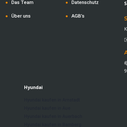
Das Team
Datenschutz
S
Über uns
AGB’s
S
K

9
Hyundai
Hyundai kaufen in Arnstadt
Hyundai kaufen in Aue
Hyundai kaufen in Auerbach
Hyundai kaufen in Bamberg