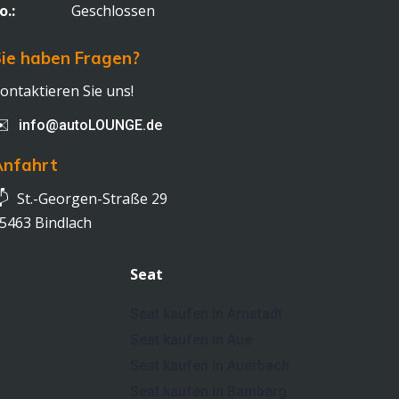
o.:
Geschlossen
ie haben Fragen?
ontaktieren Sie uns!
✉️
info@autoLOUNGE.de
Anfahrt

St.-Georgen-Straße 29
5463 Bindlach
Seat
Seat kaufen in Arnstadt
Seat kaufen in Aue
Seat kaufen in Auerbach
Seat kaufen in Bamberg