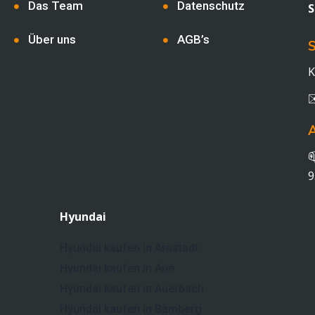
Das Team
Datenschutz
S
Über uns
AGB’s
S
K

9
Hyundai
Hyundai kaufen in Arnstadt
Hyundai kaufen in Aue
Hyundai kaufen in Auerbach
Hyundai kaufen in Bamberg