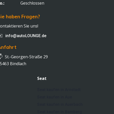
o.:
Geschlossen
ie haben Fragen?
ontaktieren Sie uns!
✉️
info@autoLOUNGE.de
Anfahrt

St.-Georgen-Straße 29
5463 Bindlach
Seat
Seat kaufen in Arnstadt
Seat kaufen in Aue
Seat kaufen in Auerbach
Seat kaufen in Bamberg